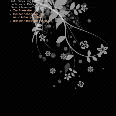
Auf Henrys Blog. Hier findest Du
haufenweise Bilder und kleinere
Geschichten rund um Henry
Zur Startseite
Benachrichtigung über
neue Artikel per eMail
Benachrichtigung per RSS